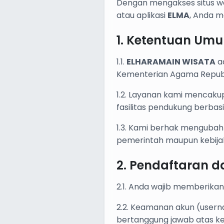
Dengan mengakses situs 
atau aplikasi
ELMA
, Anda m
1. Ketentuan Um
1.1.
ELHARAMAIN WISATA
ad
Kementerian Agama Republi
1.2. Layanan kami mencaku
fasilitas pendukung berbasi
1.3. Kami berhak mengubah
pemerintah maupun kebijak
2. Pendaftaran 
2.1. Anda wajib memberikan
2.2. Keamanan akun (usern
bertanggung jawab atas ker