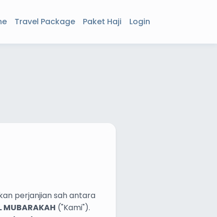
me
Travel Package
Paket Haji
Login
kan perjanjian sah antara
EL MUBARAKAH
("Kami").