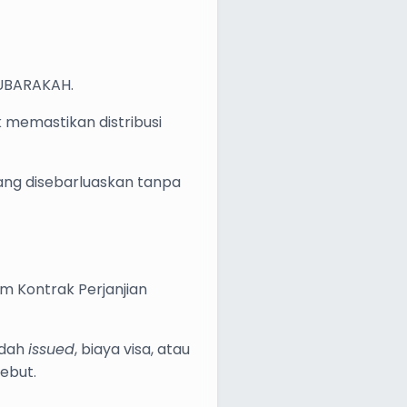
MUBARAKAH.
k memastikan distribusi
rang disebarluaskan tanpa
am Kontrak Perjanjian
udah
issued
, biaya visa, atau
ebut.