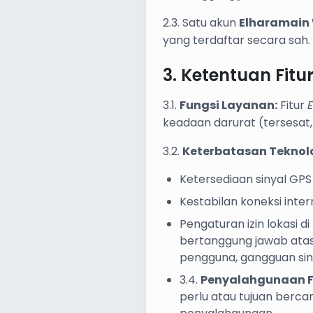
2.3. Satu akun
Elharamain 
yang terdaftar secara sah.
3. Ketentuan Fit
3.1.
Fungsi Layanan:
Fitur
keadaan darurat (tersesat, 
3.2.
Keterbatasan Teknolo
Ketersediaan sinyal GPS 
Kestabilan koneksi inter
Pengaturan izin lokasi d
bertanggung jawab atas
pengguna, gangguan sinya
3.4.
Penyalahgunaan Fi
perlu atau tujuan berca