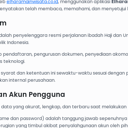
web
elharamainwisata.co.id
, menggunakan aplikasi
Elhara
enyatakan telah membaca, memahami, dan menyetujui ke
um
alah penyelenggara resmi perjalanan ibadah Haji dan Um
k Indonesia.
p pendaftaran, pengurusan dokumen, penyediaan akomoda
s teknologi.
 syarat dan ketentuan ini sewaktu-waktu sesuai dengan 
an internal perusahaan.
dan Akun Pengguna
 data yang akurat, lengkap, dan terbaru saat melakukan
ame dan password) adalah tanggung jawab sepenuhnya d
ugian yang timbul akibat penyalahgunaan akun oleh piha